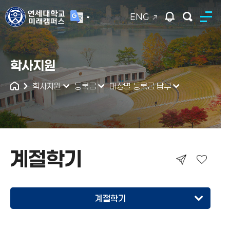
ENG
연세대학교
학사지원
통합검색
학사지원
등록금
대상별 등록금 납부
계절학기
계절학기
신입생·편입생·재입학생
계절학기