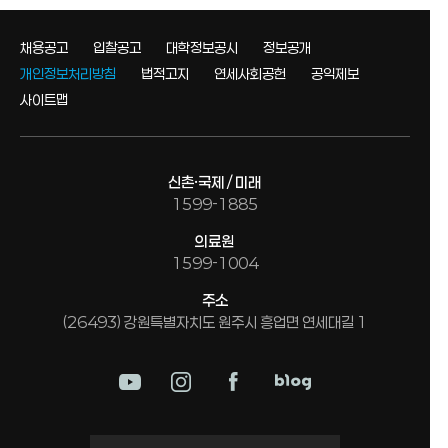
채용공고
입찰공고
대학정보공시
정보공개
개인정보처리방침
법적고지
연세사회공헌
공익제보
사이트맵
신촌·국제 / 미래
1599-1885
의료원
1599-1004
주소
(26493) 강원특별자치도 원주시 흥업면 연세대길 1