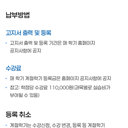
학기초과자
특수교육대상자
납부방법
복학생
분할납부신청자
고지서 출력 및 등록
장학금수혜자
고지서 출력 및 등록 기간은 매 학기 홈페이지
학자금대출자
공지사항에 공지
계절학기
수강료
매 학기 계절학기 등록금은 홈페이지 공지사항에 공지
참고: 학점당 수강료 110,000원(과목별로 실습비가
부여될 수 있음)
등록 취소
계절학기는 수강신청, 수강 변경, 등록 등 계절학기