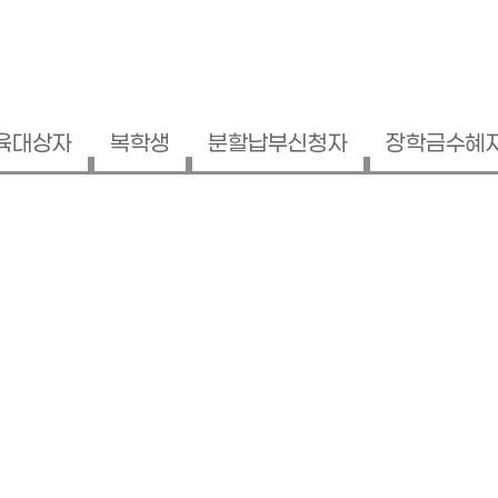
육대상자
복학생
분할납부신청자
장학금수혜