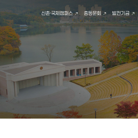
신촌·국제캠퍼스
총동문회
발전기금
검색