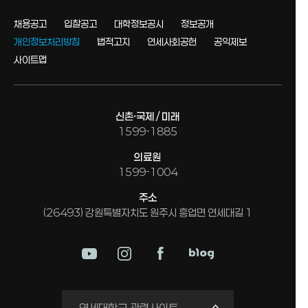
채용공고
입찰공고
대학정보공시
정보공개
개인정보처리방침
법적고지
연세사회공헌
공익제보
사이트맵
신촌·국제 / 미래
1599-1885
의료원
1599-1004
주소
(26493) 강원특별자치도 원주시 흥업면 연세대길 1
미래평생교육원
연세대학교 관련사이트