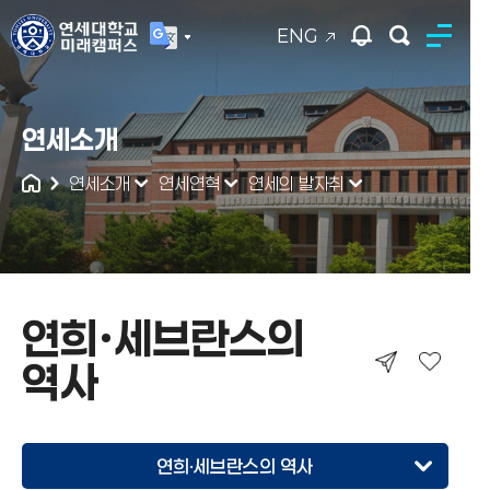
ENG
연세대학교
연세소개
통합검색
연세소개
연세연혁
연세의 발자취
연희·세브란스의
역사
연희·세브란스의 역사