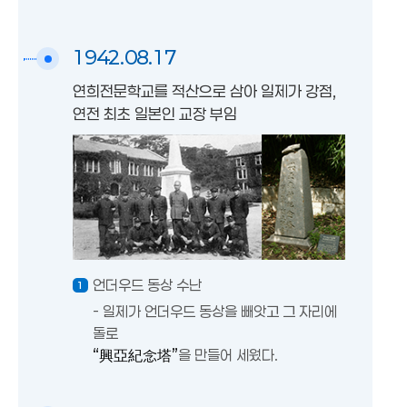
1942.08.17
연희전문학교를 적산으로 삼아 일제가 강점,
연전 최초 일본인 교장 부임
언더우드 동상 수난
- 일제가 언더우드 동상을 빼앗고 그 자리에
돌로
“興亞紀念塔”
을 만들어 세웠다.