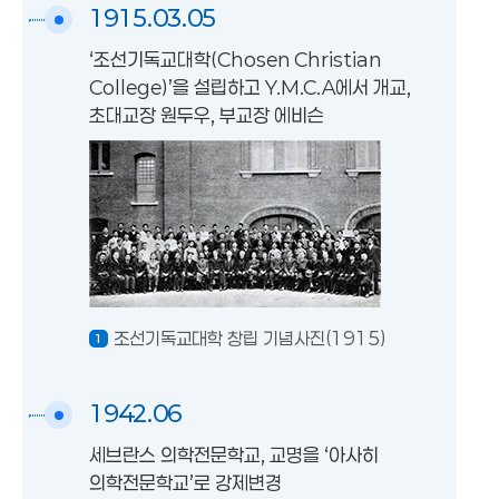
1915.03.05
‘조선기독교대학(Chosen Christian
College)’을 설립하고 Y.M.C.A에서 개교,
초대교장 원두우, 부교장 에비슨
조선기독교대학 창립 기념사진(1915)
1942.06
세브란스 의학전문학교, 교명을 ‘아사히
의학전문학교’로 강제변경