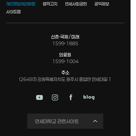
개인정보처리방침
법적고지
연세사회공헌
공익제보
사이트맵
신촌·국제 / 미래
1599-1885
의료원
1599-1004
주소
(26493) 강원특별자치도 원주시 흥업면 연세대길 1
미래평생교육원
연세대학교 관련사이트
국제교류원