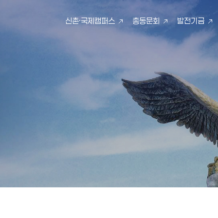
신촌·국제캠퍼스
총동문회
발전기금
검색