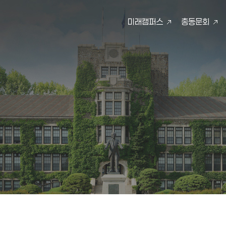
미래캠퍼스
총동문회
검색