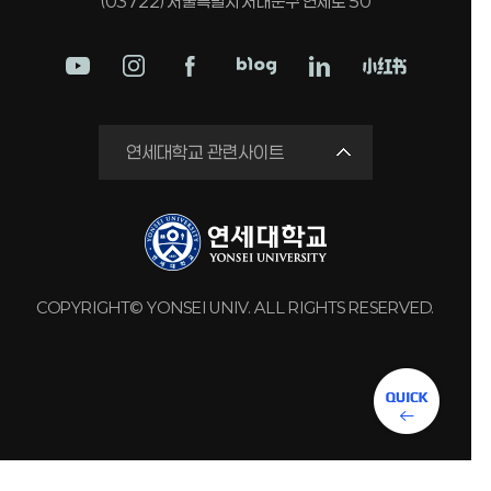
(03722) 서울특별시 서대문구 연세로 50
학교법인
연세대학교 관련사이트
연세의료원
세브란스병원
강남세브란스병원
용인세브란스병원
COPYRIGHT© YONSEI UNIV. ALL RIGHTS RESERVED.
원주세브란스기독병원
연세유업
동문회관