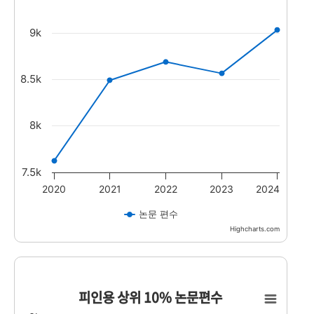
The chart has 1 Y axis displaying values. Data rang
9k
8.5k
8k
7.5k
2020
2021
2022
2023
2024
논문 편수
Highcharts.com
End of interactive chart.
피인용 상위 10% 논문편수
피인용 상위 10% 논문편수
Line chart with 5 data points.