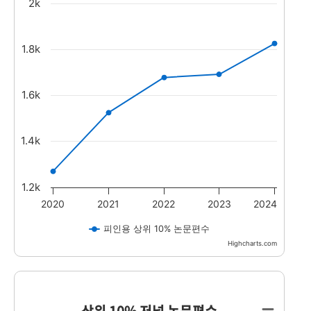
2k
The chart has 1 X axis displaying values. Range:20
The chart has 1 Y axis displaying values. Data rang
1.8k
1.6k
1.4k
1.2k
2020
2021
2022
2023
2024
피인용 상위 10% 논문편수
Highcharts.com
End of interactive chart.
상위 10% 저널 논문편수
상위 10% 저널 논문편수