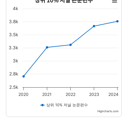
Line chart with 5 data points.
4k
The chart has 1 X axis displaying values. Range:20
The chart has 1 Y axis displaying values. Data rang
3.8k
3.5k
3.3k
3k
2.8k
2.5k
2020
2021
2022
2023
2024
상위 10% 저널 논문편수
Highcharts.com
End of interactive chart.