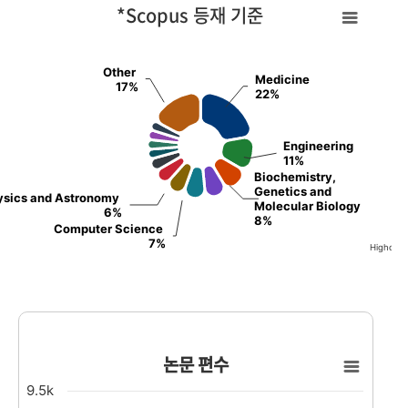
 등재 기준
*Scopus 등재 기준
 with 13 slices.
Other
Medicine
17%
22%
Engineering
11%
Biochemistry,
Genetics and
ysics and Astronomy
Molecular Biology
6%
8%
Computer Science
7%
Highchar
nteractive chart.
논문 편수
논문 편수
Line chart with 5 data points.
9.5k
The chart has 1 X axis displaying values. Range:20