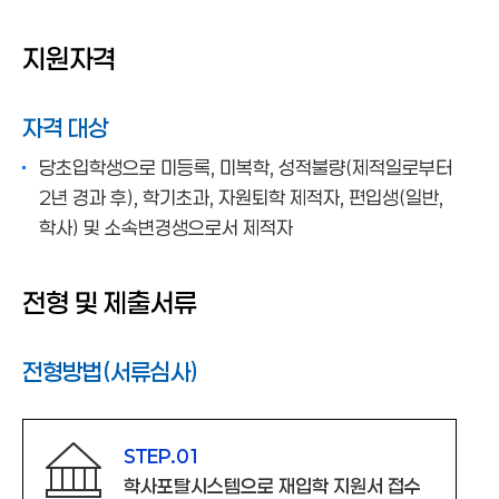
복학
캠퍼스 내 소속변경
지원자격
졸업 및 수료신청
학적부 기재사항 변경
자격 대상
자원퇴학제적
당초입학생으로 미등록, 미복학, 성적불량(제적일로부터
재입학
2년 경과 후), 학기초과, 자원퇴학 제적자, 편입생(일반,
캠퍼스내 복수전공
학사) 및 소속변경생으로서 제적자
부전공
학점인정절차
전형 및 제출서류
전형방법(서류심사)
STEP.01
학사포탈시스템으로 재입학 지원서 접수