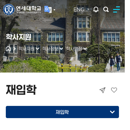
ENG
연세대학교
학사지원
통합검색
학사지원
학사정보
학사행정
재입학
재입학
휴학
재입학