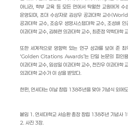
아니라
,
학부 교육 등 모든 면에서 탁월한 교원에게 수
운영되며
,
초대 수상자로 김상우 공과대학 교수
(World
공과대학 교수
,
조승우 생명시스템대학 교수
,
조성배 인
이과대학 교수
,
김혜련 의과대학 교수
,
최준정 약학대학 
또한 세계적으로 영향력 있는 연구 성과를 보여 준 
‘Golden Citations Awards’
는 단일 논문의 피인
이과대학 교수
,
임성일 이과대학 교수
,
천진우 이과대학 
의과대학 교수가 이 상을 받았다
.
한편
,
연세대는 이날 창립
138
주년을 맞아 기념식 외에
붙임
1.
연세대학교 서승환 총장 창립
138
주년 기념사
1
2.
사진
3
장
.