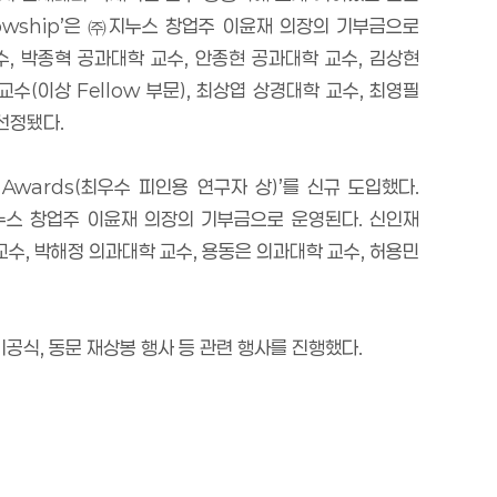
owship’
은
㈜
지누스 창업주 이윤재 의장의 기부금으로
수
,
박종혁 공과대학 교수
,
안종현 공과대학 교수
,
김상현
 교수
(
이상
Fellow
부문
),
최상엽 상경대학 교수
,
최영필
 선정됐다
.
 Awards(
최우수 피인용 연구자 상
)’
를 신규 도입했다
.
누스 창업주 이윤재 의장의 기부금으로 운영된다
.
신인재
교수
,
박해정 의과대학 교수
,
용동은 의과대학 교수
,
허용민
기공식
,
동문 재상봉 행사 등 관련 행사를 진행했다
.