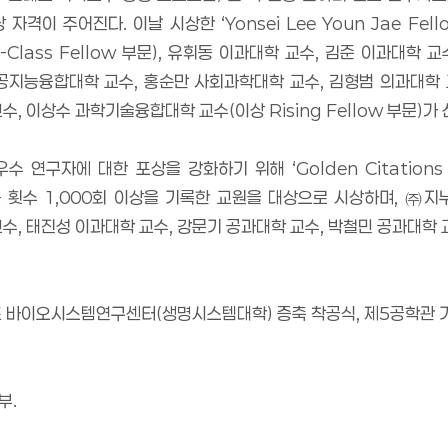
상 자격이 주어진다
.
이날 시상한
‘Yonsei Lee Youn Jae Fell
-Class Fellow
부문
),
유휘동 이과대학 교수
,
김준 이과대학 교
공지능융합대학 교수
,
홍순만 사회과학대학 교수
,
김형범 의과대학
교수
,
이상수 과학기술융합대학 교수
(
이상
Rising Fellow
부문
)
가
최우수 연구자에 대한 포상을 강화하기 위해
‘Golden Citations
용 횟수
1,000
회 이상을 기록한 교원을 대상으로 시상하며
,
㈜
지
교수
,
태진성 이과대학 교수
,
강문기 공과대학 교수
,
박철민 공과대학 
도 바이오시스템연구센터
(
생명시스템대학
)
증축 착공식
,
제
5
공학관 
부
.