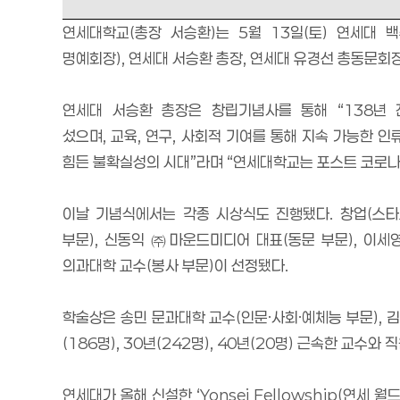
연세대학교
(
총장 서승환
)
는
5
월
13
일
(
토
)
연세대 
명예회장
),
연세대 서승환 총장
,
연세대 유경선 총동문회장
연세대 서승환 총장은 창립기념사를 통해
“138
년 
섰으며
,
교육
,
연구
,
사회적 기여를 통해 지속 가능한 인
힘든 불확실성의 시대
”
라며
“
연세대학교는 포스트 코로나
이날 기념식에서는 각종 시상식도 진행됐다
.
창업
(
스타
부문
),
신동익
㈜
마운드미디어 대표
(
동문 부문
),
이세
의과대학 교수
(
봉사 부문
)
이 선정됐다
.
학술상은 송민 문과대학 교수
(
인문
·
사회
·
예체능 부문
),
김
(186
명
), 30
년
(242
명
), 40
년
(20
명
)
근속한 교수와 
연세대가 올해 신설한
‘Yonsei Fellowship(
연세 월