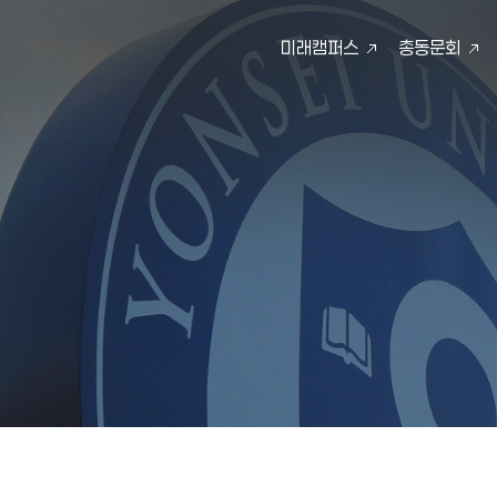
미래캠퍼스
총동문회
검색