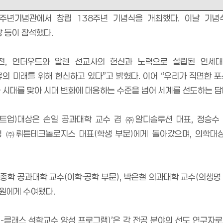
백주년기념관에서 창립
138
주년 기념식을 개최했다
.
이날 기념
 등이 참석했다
.
전
,
언더우드와 알렌 선교사의 헌신과 노력으로 설립된 연세대
류의 미래를 위해 헌신하고 있다
”
고 밝혔다
.
이어
“
우리가 직면한 포
 시대를 맞아 시대 변화에 대응하는 수준을 넘어 세계를 선도하는 
트업
)
대상은 손일 공과대학 교수 겸
㈜
알디솔루션 대표
,
정승수
영
㈜
뤼튼테크놀로지스 대표
(
학생 부문
)
에게 돌아갔으며
,
의학대상
종학 공과대학 교수
(
이학
·
공학 부문
),
박은철 의과대학 교수
(
의생명
직원에게 수여됐다
.
드
-
클래스 석학교수 양성 프로그램
)’
은 각 전공 분야의 선도 연구자