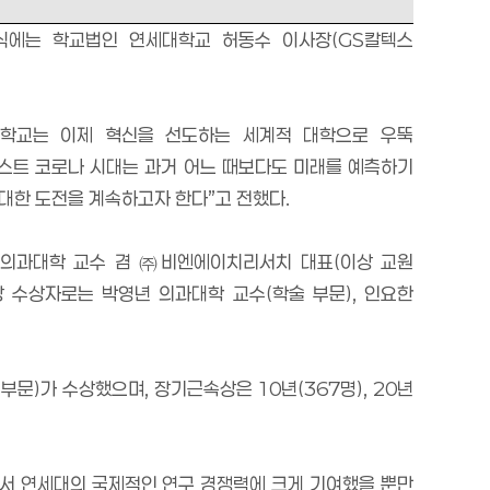
식에는 학교법인 연세대학교 허동수 이사장
(GS
칼텍스
학교는 이제 혁신을 선도하는 세계적 대학으로 우뚝
스트 코로나 시대는 과거 어느 때보다도 미래를 예측하기
담대한 도전을 계속하고자 한다
”
고 전했다
.
 의과대학 교수 겸
㈜
비엔에이치리서치 대표
(
이상 교원
 수상자로는 박영년 의과대학 교수
(
학술 부문
),
인요한
 부문
)
가 수상했으며
,
장기근속상은
10
년
(367
명
), 20
년
로서 연세대의 국제적인 연구 경쟁력에 크게 기여했을 뿐만