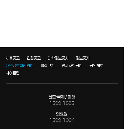
채용공고
입찰공고
대학정보공시
정보공개
개인정보처리방침
법적고지
연세사회공헌
공익제보
사이트맵
신촌·국제 / 미래
1599-1885
의료원
1599-1004