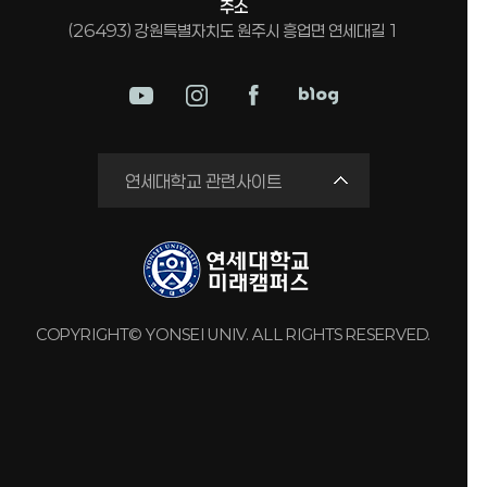
주소
(26493) 강원특별자치도 원주시 흥업면 연세대길 1
미래평생교육원
연세대학교 관련사이트
국제교류원
연구실 안전관리시스템
세브란스병원
강남세브란스병원
COPYRIGHT© YONSEI UNIV. ALL RIGHTS RESERVED.
용인세브란스병원
원주세브란스기독병원
연세유업