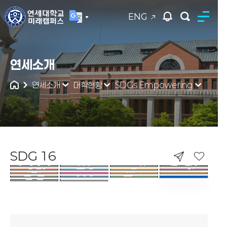
ENG
연세대학교
연세소개
통합검색
연세소개
대학현황
SDGs Empowering
SDG 16
SDG 16. PEACE, JUSTICE AND STRO