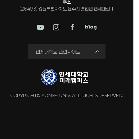
주소
(26493) 강원특별자치도 원주시 흥업면 연세대길 1
미래평생교육원
연세대학교 관련사이트
국제교류원
연구실 안전관리시스템
세브란스병원
강남세브란스병원
COPYRIGHT© YONSEI UNIV. ALL RIGHTS RESERVED.
용인세브란스병원
원주세브란스기독병원
연세유업