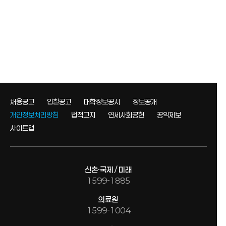
채용공고
입찰공고
대학정보공시
정보공개
개인정보처리방침
법적고지
연세사회공헌
공익제보
사이트맵
신촌·국제 / 미래
1599-1885
의료원
1599-1004