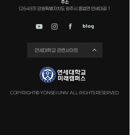
주소
(26493) 강원특별자치도 원주시 흥업면 연세대길 1
미래평생교육원
연세대학교 관련사이트
국제교류원
연구실 안전관리시스템
세브란스병원
강남세브란스병원
COPYRIGHT© YONSEI UNIV. ALL RIGHTS RESERVED.
용인세브란스병원
원주세브란스기독병원
연세유업