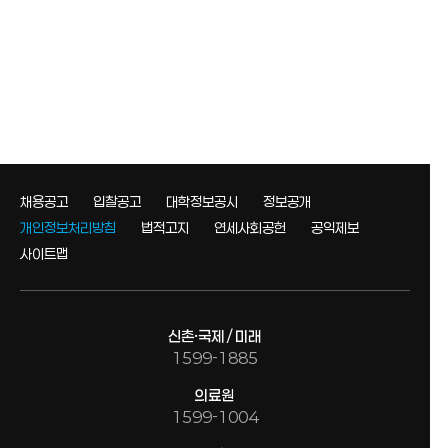
채용공고
입찰공고
대학정보공시
정보공개
개인정보처리방침
법적고지
연세사회공헌
공익제보
사이트맵
신촌·국제 / 미래
1599-1885
의료원
1599-1004