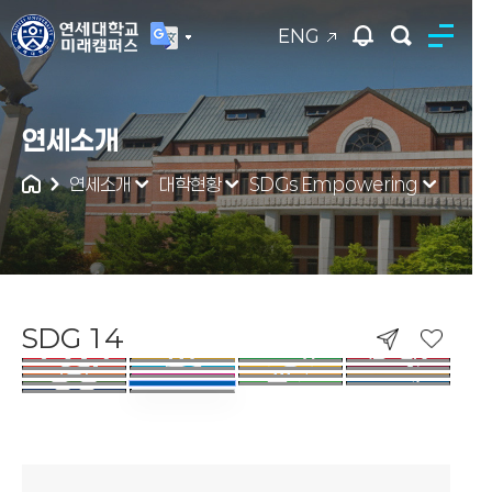
ENG
연세대학교
연세소개
통합검색
연세소개
대학현황
SDGs Empowering
SDG 14
SDG 14. LIFE BELOW WATER