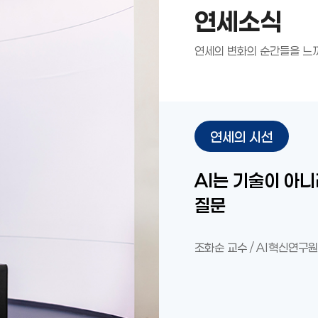
연세소식
연세의 변화의 순간들을 느
연세의 시선
케데헌 현상이 K
연세대학교와 대중
AI는 기술이 아
인간에게 묻다 -
AI 2027 리포
변신하는 몸, 지속되는 권리: 버지
AI가 인간의 호기
기부는 무엇을 남
죽지 못하는 인간
“저는 전기찬데요
AI와 대학교육의
현대문화예술의 가
케데헌 현상이 K
연세대학교와 대중
AI는 기술이 아
인간에게 묻다 -
질문
가지 열매
(Orlando, 1
인간, 응답하는 
대학의 시간
사케르를 통해 본
질문
가지 열매
조화순 교수 / AI혁신연