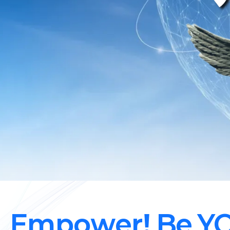
Empower! Be YO
미래를 여는 연세다움