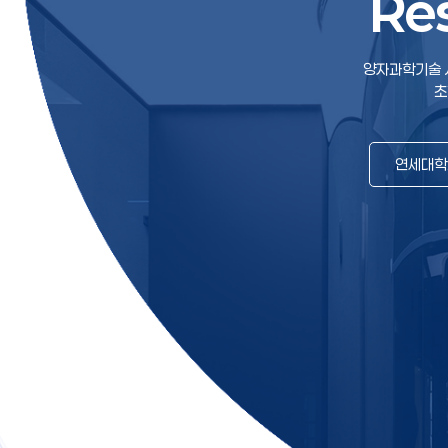
Re
Resear
양자과학기술 
초
연세대학