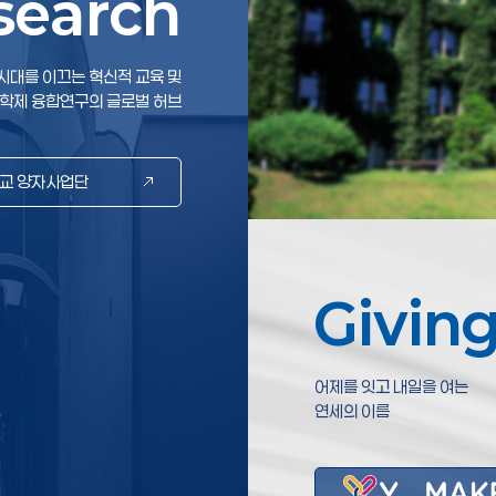
search
ch
시대를 이끄는 혁신적 교육 및
학제 융합연구의 글로벌 허브
교 양자사업단
Giving
Giving to
어제를 잇고 내일을 여는
연세의 이름