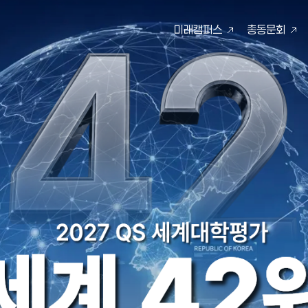
미래캠퍼스
총동문회
검색