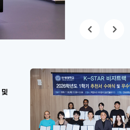
 및
M
향
N
위해
 방문
학위
여
개소…
 및