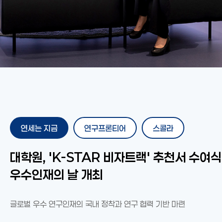
연세는 지금
연구프론티어
스콜라
경영대학, NH농협은행·NH투자증권과
대학원, 'K-STAR 비자트랙' 추천서 수여식
대학원 항공우주공학과 출범… 대한민국
세계적 고출력 전자파 학술대회 ‘GlobalE
메모리 반도체 최고 전문가 한자리에… 'AI
우리 대학교, 엔비디아 주도 글로벌 AI-RA
제39주기 이한열 추모식 개최
故 최창규 박사 유족, 지속가능 교육·연구 
독일 연구중심대학 U15 총장단, 연세-IBS
윤동섭 총장, 일본 게이오대 명예의학박사 
우원식 국회의장에 명예정치학박사 학위 수
‘면역-대사 네트워크 분석 연구지원센터’ 
경영대학, NH농협은행·NH투자증권과
대학원, 'K-STAR 비자트랙' 추천서 수여식
‘농심천심’ 가치 확산 위한 업무협약 체결
우수인재의 날 개최
우주항공 미래 비전 제시
2026’ 개최
메모리 반도체 특론' 개설
총회 아시아 첫 유치
27만 5천 달러 기부
수여
정밀 바이오 연구 본격화
‘농심천심’ 가치 확산 위한 업무협약 체결
우수인재의 날 개최
글로벌 우수 연구인재의 국내 정착과 연구 협력 기반 마련