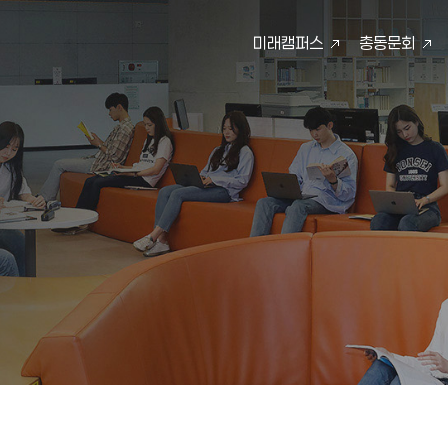
미래캠퍼스
총동문회
검색