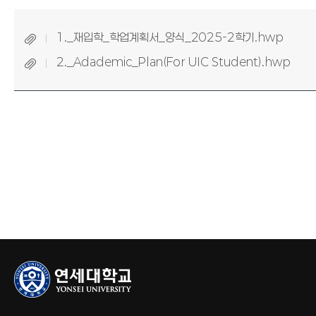
1._재입학_학업계획서_양식_2025-2학기.hwp
2._Adademic_Plan(For UIC Student).hwp