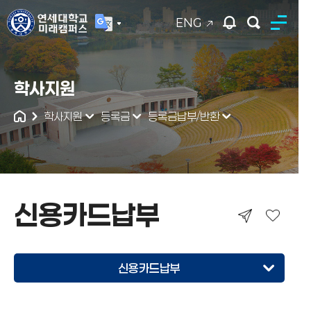
ENG
연세대학교
학사지원
통합검색
학사지원
등록금
등록금납부/반환
신용카드납부
신용카드납부
가상계좌이체
신용카드납부