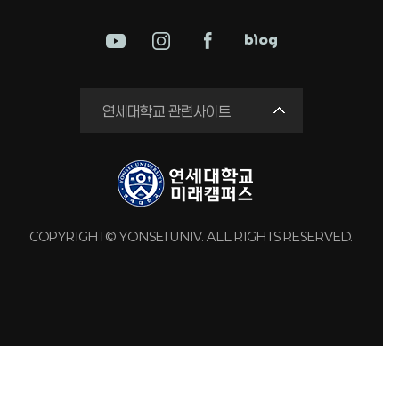
미래평생교육원
연세대학교 관련사이트
국제교류원
연구실 안전관리시스템
세브란스병원
강남세브란스병원
COPYRIGHT© YONSEI UNIV. ALL RIGHTS RESERVED.
용인세브란스병원
원주세브란스기독병원
연세유업