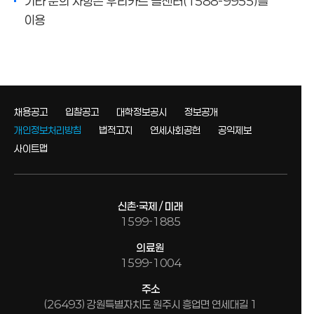
기타 문의 사항은 우리카드 콜센터(1588-9955)를
이용
채용공고
입찰공고
대학정보공시
정보공개
개인정보처리방침
법적고지
연세사회공헌
공익제보
사이트맵
신촌·국제 / 미래
1599-1885
의료원
1599-1004
주소
(26493) 강원특별자치도 원주시 흥업면 연세대길 1