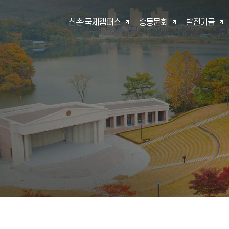
신촌·국제캠퍼스
총동문회
발전기금
검색