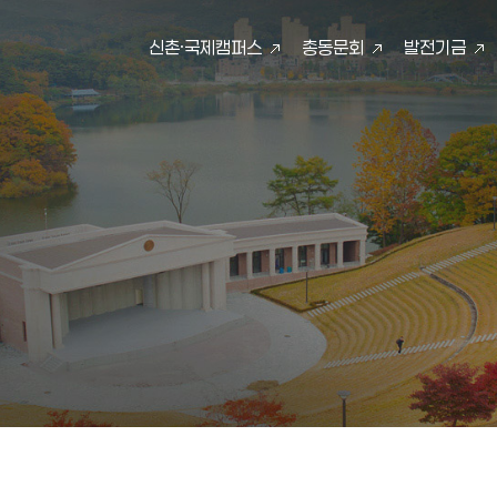
신촌·국제캠퍼스
총동문회
발전기금
검색