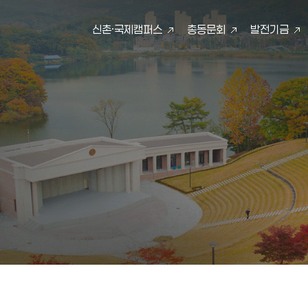
신촌·국제캠퍼스
총동문회
발전기금
검색