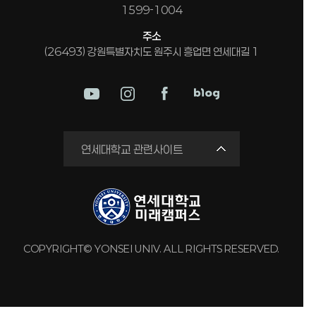
1599-1004
주소
(26493) 강원특별자치도 원주시 흥업면 연세대길 1
미래평생교육원
연세대학교 관련사이트
국제교류원
연구실 안전관리시스템
세브란스병원
강남세브란스병원
COPYRIGHT© YONSEI UNIV. ALL RIGHTS RESERVED.
용인세브란스병원
원주세브란스기독병원
연세유업