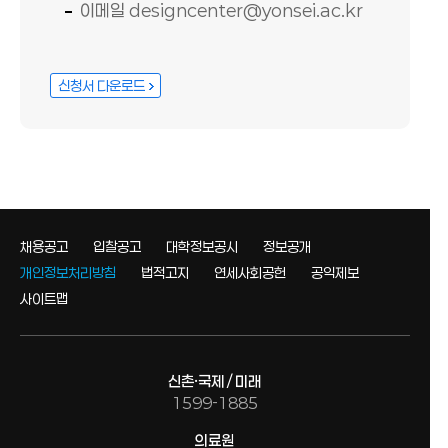
이메일 designcenter@yonsei.ac.kr
신청서 다운로드
채용공고
입찰공고
대학정보공시
정보공개
개인정보처리방침
법적고지
연세사회공헌
공익제보
사이트맵
신촌·국제 / 미래
1599-1885
의료원