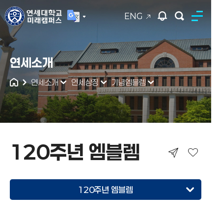
ENG
연세대학교
연세소개
통합검색
연세소개
연세상징
기념엠블렘
120주년 엠블렘
120주년 엠블렘
140주년 엠블렘