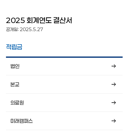
예결산공고
적립금 명세서
등록금심의위원회 회의록
2025 회계연도 결산서
기관장업무추진비
적립금 명세서
공개일: 2025.5.27
적립금
법인
본교
의료원
미래캠퍼스