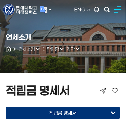
ENG
연세대학교
연세소개
통합검색
연세소개
대학현황
현황
적립금 명세서
적립금 명세서
학교현황