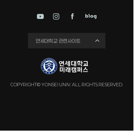
미래평생교육원
연세대학교 관련사이트
국제교류원
연구실 안전관리시스템
세브란스병원
강남세브란스병원
COPYRIGHT© YONSEI UNIV. ALL RIGHTS RESERVED.
용인세브란스병원
원주세브란스기독병원
연세유업