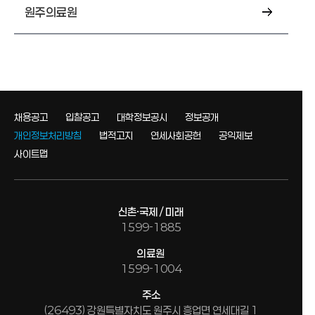
원주의료원
채용공고
입찰공고
대학정보공시
정보공개
개인정보처리방침
법적고지
연세사회공헌
공익제보
사이트맵
신촌·국제 / 미래
1599-1885
의료원
1599-1004
주소
(26493) 강원특별자치도 원주시 흥업면 연세대길 1