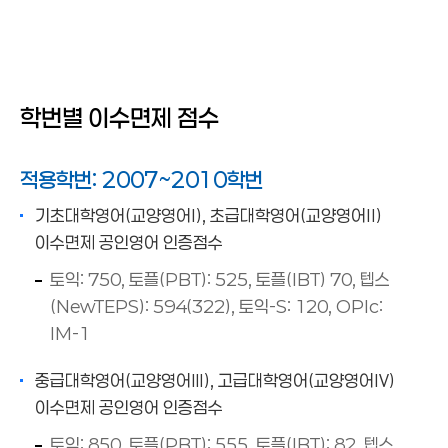
재수강
수강철회
교양영어 과목이수면제
교양영어 과목이수면제
학년별 영어능력 인증제
학번별 이수면제 점수
학점초과신청 및 우등생
적용학번: 2007~2010학번
기초대학영어(교양영어Ⅰ), 초급대학영어(교양영어Ⅱ)
이수면제 공인영어 인증점수
토익: 750, 토플(PBT): 525, 토플(IBT) 70, 텝스
(NewTEPS): 594(322), 토익-S: 120, OPIc:
IM-1
중급대학영어(교양영어Ⅲ), 고급대학영어(교양영어Ⅳ)
이수면제 공인영어 인증점수
토익: 850, 토플(PBT): 555, 토플(IBT): 82, 텝스