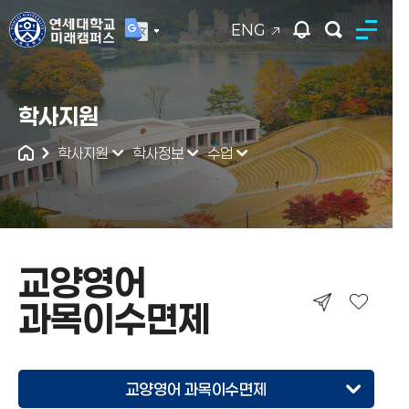
ENG
연세대학교
학사지원
통합검색
학사지원
학사정보
수업
교양영어
과목이수면제
교양영어 과목이수면제