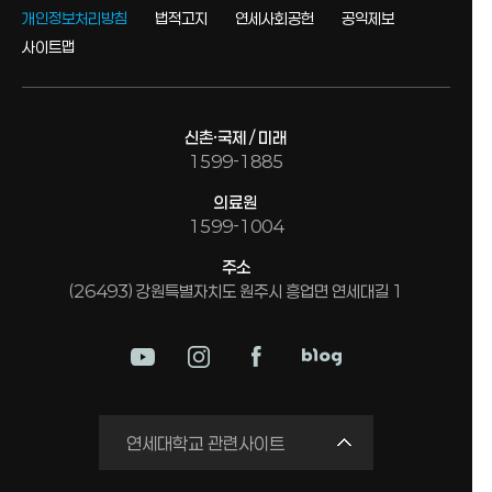
개인정보처리방침
법적고지
연세사회공헌
공익제보
사이트맵
신촌·국제 / 미래
1599-1885
의료원
1599-1004
주소
(26493) 강원특별자치도 원주시 흥업면 연세대길 1
미래평생교육원
연세대학교 관련사이트
국제교류원