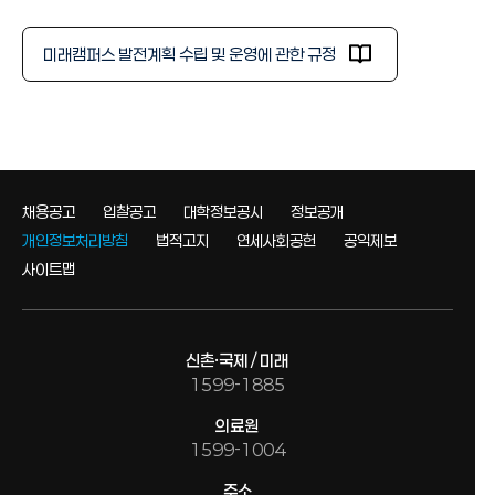
발전계획 추진 체계
VISION 2030(고도화/2022)
미래캠퍼스 발전계획 수립 및 운영에 관한 규정
VISION 2030(수립/2019)
발전계획서
발전계획 추진 체계
채용공고
입찰공고
대학정보공시
정보공개
개인정보처리방침
법적고지
연세사회공헌
공익제보
사이트맵
신촌·국제 / 미래
1599-1885
의료원
1599-1004
주소