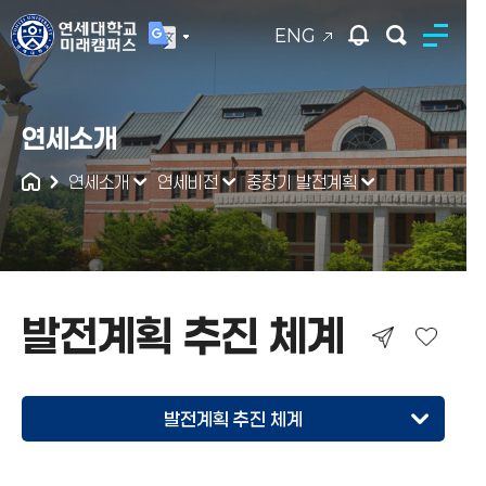
ENG
연세대학교
연세소개
통합검색
연세소개
연세비전
중장기 발전계획
발전계획 추진 체계
발전계획 추진 체계
YONSEI MIRAE VISION
2035(수립/2025)