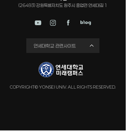
(26493) 강원특별자치도 원주시 흥업면 연세대길 1
미래평생교육원
연세대학교 관련사이트
국제교류원
연구실 안전관리시스템
세브란스병원
강남세브란스병원
COPYRIGHT© YONSEI UNIV. ALL RIGHTS RESERVED.
용인세브란스병원
원주세브란스기독병원
연세유업