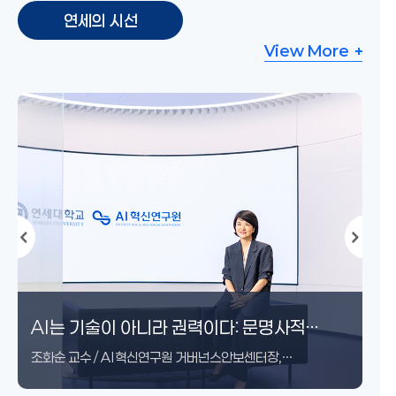
연세의 시선
View More
케데헌 현상이 K-컬처의 미래를 말하다
연세대학교와 대중예술, 그리고 창의적 인재
AI는 기술이 아니라 권력이다: 문명사적
인간에게 묻다 - 인간폐지 시대, 인간다움을
AI 2027 리포트가 예언한 인류 멸망, 과연
변신하는 몸, 지속되는 권리: 버지니아 울프의
AI가 인간의 호기심과 질문 능력에 미치는
기부는 무엇을 남기는가 — 한맥중공업
죽지 못하는 인간과 벌거벗은 생명 ―
“저는 전기찬데요”
AI와 대학교육의 과제
현대문화예술의 가능성과 연세의 미래 가치
케데헌 현상이 K-컬처의 미래를 말하다
연세대학교와 대중예술, 그리고 창의적 인재
AI는 기술이 아니라 권력이다: 문명사적
인간에게 묻다 - 인간폐지 시대, 인간다움을
교육
전환과 사회과학의 질문
지키기 위한 다섯 가지 열매
실현될까?
『올랜도』(Orlando, 1928)로 읽는 여성의
영향 – 질문하는 인간, 응답하는 기계의
장창현 회장의 기부와 대학의 시간
스트럴드브러그와 호모 사케르를 통해 본
교육
전환과 사회과학의 질문
지키기 위한 다섯 가지 열매
조화순 교수 / AI혁신연구원 거버넌스안보센터장,
법적 지위
시대를 살아가기
고령화 사회의 생명정치
사회과학대학장