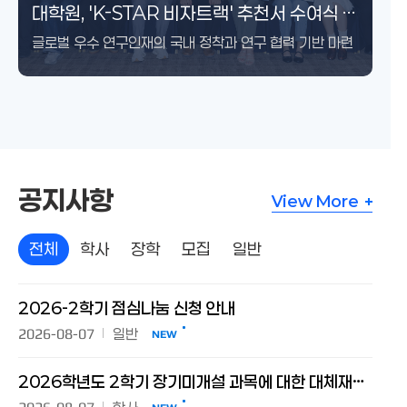
경영대학, NH농협은행·NH투자증권과
대학원, 'K-STAR 비자트랙' 추천서 수여식 및
대학원 항공우주공학과 출범… 대한민국
세계적 고출력 전자파 학술대회 ‘GlobalEM
메모리 반도체 최고 전문가 한자리에… 'AI향
우리 대학교, 엔비디아 주도 글로벌 AI-RAN
제39주기 이한열 추모식 개최
故 최창규 박사 유족, 지속가능 교육·연구 위해
독일 연구중심대학 U15 총장단, 연세-IBS
윤동섭 총장, 일본 게이오대 명예의학박사
우원식 국회의장에 명예정치학박사 학위 수여
‘면역-대사 네트워크 분석 연구지원센터’
경영대학, NH농협은행·NH투자증권과
대학원, 'K-STAR 비자트랙' 추천서 수여식 및
‘농심천심’ 가치 확산 위한 업무협약 체결
우수인재의 날 개최
우주항공 미래 비전 제시
2026’ 개최
메모리 반도체 특론' 개설
총회 아시아 첫 유치
27만 5천 달러 기부
방문
학위 수여
개소… 정밀 바이오 연구 본격화
‘농심천심’ 가치 확산 위한 업무협약 체결
우수인재의 날 개최
글로벌 우수 연구인재의 국내 정착과 연구 협력 기반 마련
공지사항
공지사항
View More
전체
학사
장학
모집
일반
전체
2026-2학기 점심나눔 신청 안내
2026-08-07
일반
NEW
2026학년도 2학기 장기미개설 과목에 대한 대체재수강 신청 안내