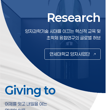
Research
Research
양자과학기술 시대를 이끄는 혁신적 교육 및
초학제 융합연구의 글로벌 허브
연세대학교 양자사업단
Giving to
Giving to
어제를 잇고 내일을 여는