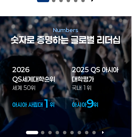
Numbers
숫자로 증명하는 글로벌 리더십
2026
2025 QS 아시아
QS세계대학순위
대학평가
세계 50위
국내 1위
1
9
아시아 사립대
위
아시아
위