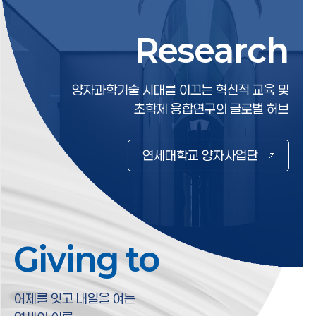
Research
Research
양자과학기술 시대를 이끄는 혁신적 교육 및
초학제 융합연구의 글로벌 허브
연세대학교 양자사업단
Giving to
Giving to
어제를 잇고 내일을 여는