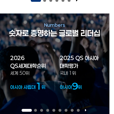
Numbers
숫자로 증명하는 글로벌 리더십
2026
2025 QS 아시아
QS세계대학순위
대학평가
세계 50위
국내 1위
1
9
아시아 사립대
위
아시아
위