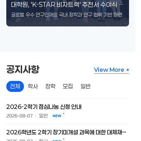
경영대학, NH농협은행·NH투자증권과
대학원, 'K-STAR 비자트랙' 추천서 수여식 및
대학원 항공우주공학과 출범… 대한민국
세계적 고출력 전자파 학술대회 ‘GlobalEM
메모리 반도체 최고 전문가 한자리에… 'AI향
우리 대학교, 엔비디아 주도 글로벌 AI-RAN
제39주기 이한열 추모식 개최
故 최창규 박사 유족, 지속가능 교육·연구 위해
독일 연구중심대학 U15 총장단, 연세-IBS
윤동섭 총장, 일본 게이오대 명예의학박사
우원식 국회의장에 명예정치학박사 학위 수여
‘면역-대사 네트워크 분석 연구지원센터’
경영대학, NH농협은행·NH투자증권과
대학원, 'K-STAR 비자트랙' 추천서 수여식 및
‘농심천심’ 가치 확산 위한 업무협약 체결
우수인재의 날 개최
우주항공 미래 비전 제시
2026’ 개최
메모리 반도체 특론' 개설
총회 아시아 첫 유치
27만 5천 달러 기부
방문
학위 수여
개소… 정밀 바이오 연구 본격화
‘농심천심’ 가치 확산 위한 업무협약 체결
우수인재의 날 개최
글로벌 우수 연구인재의 국내 정착과 연구 협력 기반 마련
공지사항
공지사항
View More
전체
학사
장학
모집
일반
전체
2026-2학기 점심나눔 신청 안내
2026-08-07
일반
NEW
2026학년도 2학기 장기미개설 과목에 대한 대체재수강 신청 안내