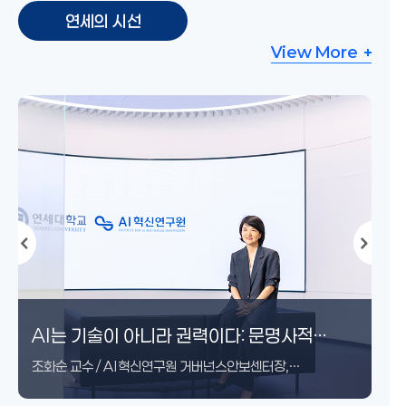
연세의 시선
View More
케데헌 현상이 K-컬처의 미래를 말하다
연세대학교와 대중예술, 그리고 창의적 인재
AI는 기술이 아니라 권력이다: 문명사적
인간에게 묻다 - 인간폐지 시대, 인간다움을
AI 2027 리포트가 예언한 인류 멸망, 과연
변신하는 몸, 지속되는 권리: 버지니아 울프의
AI가 인간의 호기심과 질문 능력에 미치는
기부는 무엇을 남기는가 — 한맥중공업
죽지 못하는 인간과 벌거벗은 생명 ―
“저는 전기찬데요”
AI와 대학교육의 과제
현대문화예술의 가능성과 연세의 미래 가치
케데헌 현상이 K-컬처의 미래를 말하다
연세대학교와 대중예술, 그리고 창의적 인재
AI는 기술이 아니라 권력이다: 문명사적
인간에게 묻다 - 인간폐지 시대, 인간다움을
교육
전환과 사회과학의 질문
지키기 위한 다섯 가지 열매
실현될까?
『올랜도』(Orlando, 1928)로 읽는 여성의
영향 – 질문하는 인간, 응답하는 기계의
장창현 회장의 기부와 대학의 시간
스트럴드브러그와 호모 사케르를 통해 본
교육
전환과 사회과학의 질문
지키기 위한 다섯 가지 열매
조화순 교수 / AI혁신연구원 거버넌스안보센터장,
법적 지위
시대를 살아가기
고령화 사회의 생명정치
사회과학대학장