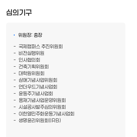
교학부총장
심의기구
위원장: 총장
국제캠퍼스 추진위원회
비전실행위원
인사협의회
건축기획위원회
대학원위원회
삼애기념사업위원회
언더우드기념사업회
윤동주기념사업회
용재기념사업운영위원회
시설공사발주심의위원회
이한열민주화운동기념사업회
생명윤리위원회(IRB)