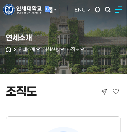
ENG
연세대학교
연세소개
통합검색
연세소개
대학현황
조직도
조직도
조직도