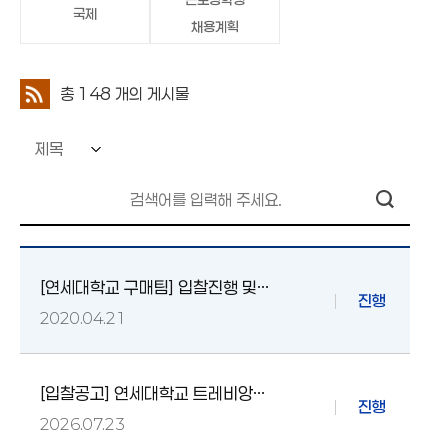
국제
채용계획
총
148
개의 게시물
[연세대학교 구매팀] 입찰진행 및
진행
공지 매체 안내
2020.04.21
[입찰공고] 연세대학교 트레비앙
진행
카페 커피원두 공급 업체 선정 입찰
2026.07.23