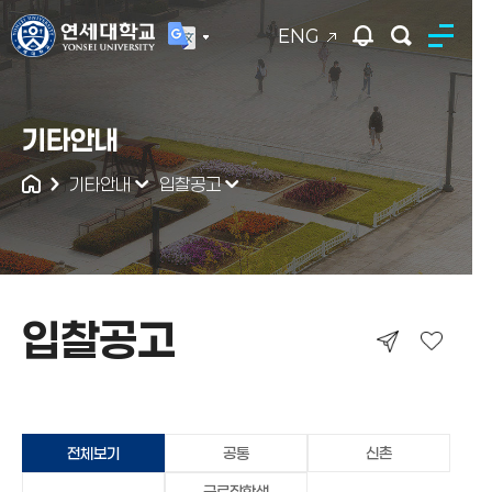
ENG
연세대학교
기타안내
통합검색
기타안내
입찰공고
입찰공고
입찰공고
전체보기
공통
신촌
근로장학생