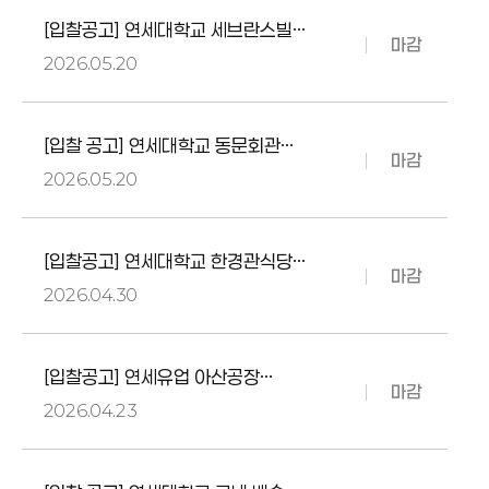
[입찰공고] 연세대학교 세브란스빌딩
마감
원격검침설비 교체공사
2026.05.20
[입찰 공고] 연세대학교 동문회관
마감
미화관리 용역업체 선정
2026.05.20
[입찰공고] 연세대학교 한경관식당
마감
위탁 운영 업체 선정
2026.04.30
[입찰공고] 연세유업 아산공장
마감
생산현장 등기구 교체 공사
2026.04.23