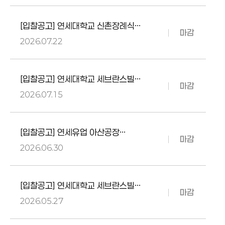
[입찰공고] 연세대학교 신촌장례식장
마감
환경개선 공사
2026.07.22
[입찰공고] 연세대학교 세브란스빌딩
마감
온수순환펌프 교체공사
2026.07.15
[입찰공고] 연세유업 아산공장
마감
자동화창고 천막창고 제작 및 설치
2026.06.30
[입찰공고] 연세대학교 세브란스빌딩
마감
외벽유리 교체공사
2026.05.27