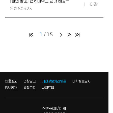
[입찰 공고] 연세대학교 교내 배송
마감
위탁 업체 선정 입찰
2026.04.23
1
15
채용공고
입찰공고
개인정보처리방침
대학정보공시
정보공개
법적고지
사이트맵
신촌·국제 / 미래