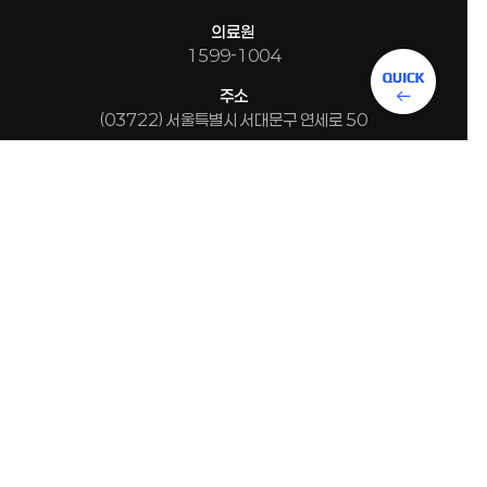
의료원
1599-1004
주소
(03722) 서울특별시 서대문구 연세로 50
학교법인
연세대학교 관련사이트
연세의료원
세브란스병원
강남세브란스병원
용인세브란스병원
COPYRIGHT© YONSEI UNIV. ALL RIGHTS RESERVED.
원주세브란스기독병원