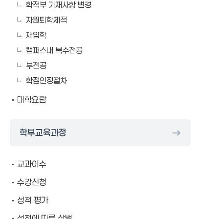
학적부 기재사항 변경
자원퇴학제적
재입학
캠퍼스내 복수전공
부전공
학점인정절차
대학요람
학부교육과정
교과이수
수강신청
성적 평가
성적에 따른 상벌