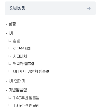
연세상징
상징
UI
심벌
로고/연세체
시그니처
캐릭터·엠블렘
UI PPT 기본형 템플릿
UI 연대기
기념엠블렘
140주년 엠블렘
135주년 엠블렘