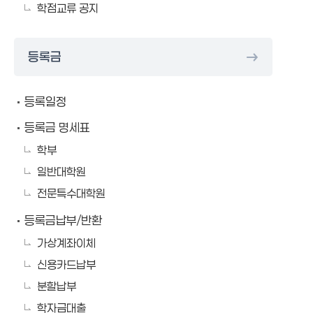
학점교류 공지
등록금
등록일정
등록금 명세표
학부
일반대학원
전문특수대학원
등록금납부/반환
가상계좌이체
신용카드납부
분할납부
학자금대출