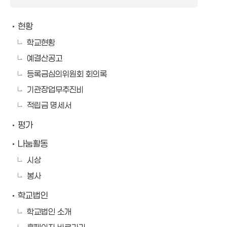
현황
학교현황
예결산공고
등록금심의위원회 회의록
기관장업무추진비
적립금 명세서
평가
나눔활동
시상
봉사
학교법인
학교법인 소개