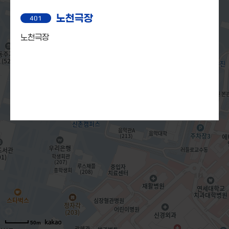
노천극장
401
노천극장
50m
50m