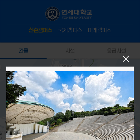
신촌캠퍼스
국제캠퍼스
미래캠퍼스
건물
시설
응급시설
401. 노천극장