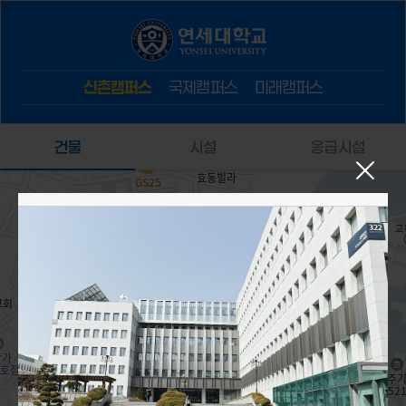
신촌캠퍼스
국제캠퍼스
미래캠퍼스
건물
시설
응급시설
322. 과학관