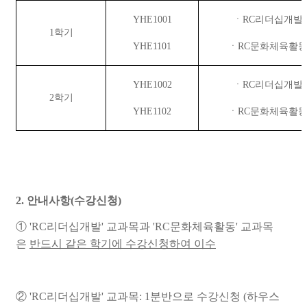
YHE1001
ㆍ
RC
리더십개발
(
1
학기
YHE1101
ㆍ
RC
문화체육활
YHE1002
ㆍ
RC
리더십개발
(
2
학기
YHE1102
ㆍ
RC
문화체육활
2. 안내사항(수강신청)
① 'RC리더십개발' 교과목과 'RC문화체육활동' 교과목
은
반드시 같은 학기에 수강신청하여 이수
②
'RC리더십개발' 교과목: 1분반으로 수강신청 (하우스