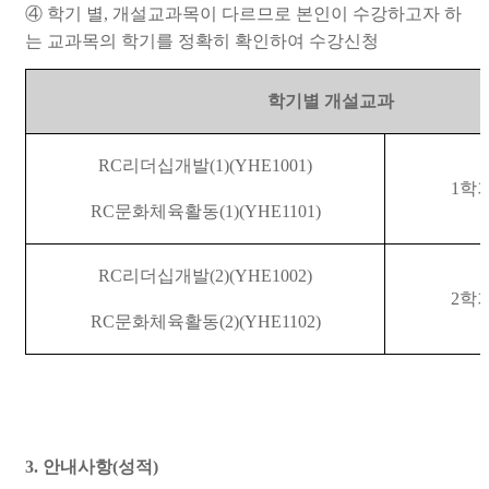
④ 학기 별, 개설교과목이 다르므로 본인이 수강하고자 하
는 교과목의 학기를 정확히 확인하여 수강신청
학기별 개설교과
RC
리더십개발
(1)(YHE1001)
1
학
RC
문화체육활동
(1)(YHE1101)
RC
리더십개발
(2)(YHE1002)
2
학
RC
문화체육활동
(2)(YHE1102)
3. 안내사항(성적)