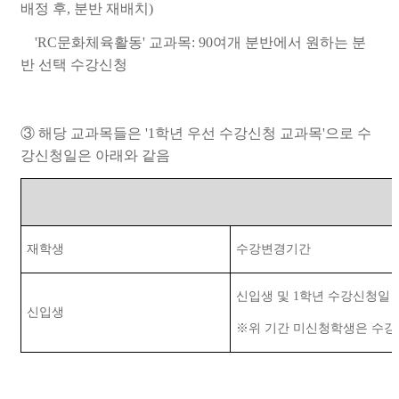
배정 후, 분반 재배치)
'
R
C
문
화
체
육
활
동' 교과목: 90여개 분반에서 원하는 분
반 선택 수강신청
③ 해당
교과목들은 '1학년 우선 수강신청 교과목'으로 수
강신청일은 아래와 같음
재학생
수강변경기간
신입생 및
1
학년 수강신청일
신입생
※위 기간 미신청학생은 수