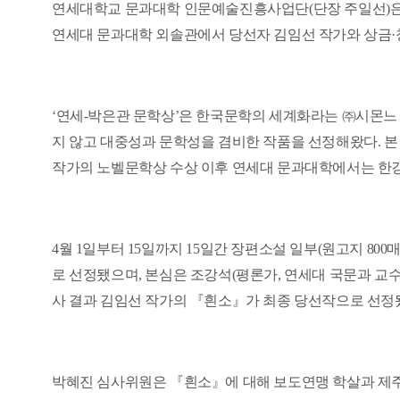
연세대학교 문과대학 인문예술진흥사업단
(
단장 주일선
)
연세대 문과대학 외솔관에서 당선자 김임선 작가와 상금
·
‘
연세
-
박은관 문학상
’
은 한국문학의 세계화라는
㈜
시몬느
지 않고 대중성과 문학성을 겸비한 작품을 선정해왔다
.
본
작가의 노벨문학상 수상 이후 연세대 문과대학에서는 한강
4
월
1
일부터
15
일까지
15
일간 장편소설 일부
(
원고지
800
매
로 선정됐으며
,
본심은 조강석
(
평론가
,
연세대 국문과 교
사 결과 김임선 작가의
『
흰소
』
가 최종 당선작으로 선정
박혜진 심사위원은
『
흰소
』
에 대해 보도연맹 학살과 제