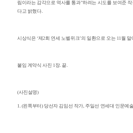
림이라는 감각으로 역사를 통과
"
하려는 시도를 보여준 
다고 밝혔다
.
시상식은
‘
제
2
회 연세 노벨위크
’
의 일환으로 오는
11
월 말
붙임 계약식 사진
1
장
.
끝
.
(
사진설명
)
1. (
왼쪽부터
)
당선자 김임선 작가
,
주일선 연세대 인문예