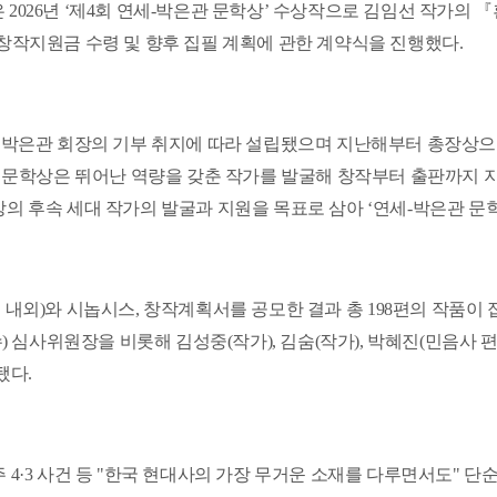
은
2026
년
‘
제
4
회 연세
-
박은관 문학상
’
수상작으로 김임선 작가의
『
창작지원금 수령 및 향후 집필 계획에 관한 계약식을 진행했다
.
 박은관 회장의 기부 취지에 따라 설립됐으며 지난해부터 총장상으
 문학상은 뛰어난 역량을 갖춘 작가를 발굴해 창작부터 출판까지 
의 후속 세대 작가의 발굴과 지원을 목표로 삼아
‘
연세
-
박은관 문
 내외
)
와 시놉시스
,
창작계획서를 공모한 결과 총
198
편의 작품이 
수
)
심사위원장을 비롯해 김성중
(
작가
),
김숨
(
작가
),
박혜진
(
민음사 
됐다
.
주
4·3
사건 등
"
한국 현대사의 가장 무거운 소재를 다루면서도
"
단