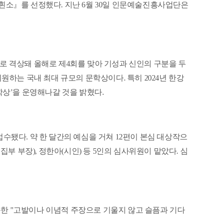
흰소
』
를 선정했다
.
지난
6
월
30
일 인문예술진흥사업단은
로 격상돼 올해로 제
4
회를 맞아 기성과 신인의 구분을 두
지원하는 국내 최대 규모의 문학상이다
.
특히
2024
년 한강
학상
’
을 운영해나갈 것을 밝혔다
.
접수됐다
.
약 한 달간의 예심을 거쳐
12
편이 본심 대상작으
편집부 부장
),
정한아
(
시인
)
등
5
인의 심사위원이 맡았다
.
심
순한
"
고발이나 이념적 주장으로 기울지 않고 슬픔과 기다