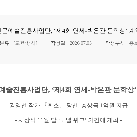
인문예술진흥사업단, ‘제4회 연세-박은관 문학상’ 계
분류
[교육/행사]
작성일
2026.07.03
작성부서
홍
문예술진흥사업단
, ‘
제
4
회 연세
-
박은관 문학상
-
김임선 작가
『
흰소
』
당선
,
총상금
1
억원 지급
-
-
시상식
11
월 말
‘
노벨 위크
’
기간에 개최
-