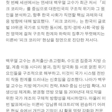
첫 번째 세션에서는 연세대 백우열 교수가 최근 저서
『
피
크 코리아
』
를 중심으로 대한민국의 구조적 위기와 그 원
인을 분석하고
,
향후 한국 사회가 직면할 핵심 과제와 대
응 방향에 대해 발표했다
.
『
피크 코리아
』
는 한국이 글로
벌
10
위권 국가로 도약한 동시에
,
정치
·
경제
·
사회
·
국방 등
전 영역에 걸쳐 구조적 한계와 하락의 징후가 뚜렷해지는
이른바
'
피크 코리아
'
현상을 정면으로 진단한 저서다
.
백우열 교수는 초저출산
·
초고령화
,
수도권 집중과 지방 소
멸
,
계층 이동 사다리 붕괴
,
정치 양극화 등 서로 얽힌 위기
요인들을 구조적으로 해부하고
,
이것이 국가 시스템 전반
의 작동 한계를 드러내는 신호임을 강조했다
.
나아가 백우
열 교수는 지방 메가시티 전략
, R&D
중심 신산업 확대
, AI
생산성 체계화
,
분권형 연방 모델 등
2030
년대 재도약을
위한 국가 개조의 구체적 방향성을 제시하였다
.
아울러 이
번 발표에서는 이른바
'
강남류 테크트리
'
에 편승하기 어려
운 현실 속에서 개인과 기업이
AI
활용 역량 강화와 전문