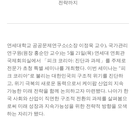
전략까지
연세대학교 공공문제연구소
(
소장 이정욱 교수
),
국가관리
연구원
(
원장 홍순만 교수
)
는
5
월
21
일
(
목
)
연세대 연희관
국제회의실에서
「
피크 코리아
:
진단과 과제
」
를 주제로
전문가 초청 특별 세미나를 개최했다
.
이번 세미나는
"
피
크 코리아
"
로 불리는 대한민국의 구조적 위기를 진단하
고
,
위기 극복의 새로운 동력으로서 케이팝 산업의 지속
가능한 미래 전략을 함께 논의하고자 마련됐다
.
나아가 한
국 사회와 산업이 직면한 구조적 전환의 과제를 살펴봄으
로써 미래 성장과 지속가능성을 위한 전략적 방향을 모색
하는 자리가 됐다
.