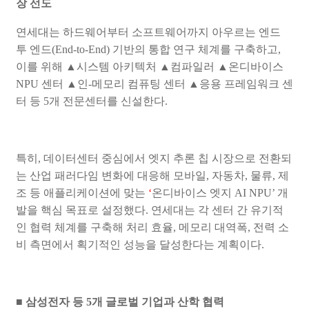
장 선도
연세대는 하드웨어부터 소프트웨어까지 아우르는 엔드
투 엔드
(End-to-End)
기반의 통합 연구 체계를 구축하고
,
이를 위해
▲
시스템 아키텍처
▲
컴파일러
▲
온디바이스
NPU
센터
▲
인
-
메모리 컴퓨팅 센터
▲
응용 프레임워크 센
터 등
5
개 전문센터를 신설한다
.
특히
,
데이터센터 중심에서 엣지 추론 칩 시장으로 전환되
는 산업 패러다임 변화에 대응해 모바일
,
자동차
,
물류
,
제
조 등 애플리케이션에 맞는
‘
온디바이스 엣지
AI NPU’
개
발을 핵심 목표로 설정했다
.
연세대는 각 센터 간 유기적
인 협력 체계를 구축해 처리 효율
,
메모리 대역폭
,
전력 소
비 측면에서 획기적인 성능을 달성한다는 계획이다
.
■
삼성전자 등
5
개 글로벌 기업과 산학 협력