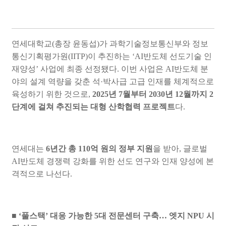
연세대학교
(
총장 윤동섭
)
가 과학기술정보통신부와 정보
통신기획평가원
(IITP)
이 추진하는
‘AI
반도체 선도기술 인
재양성
’
사업에 최종 선정됐다
.
이번 사업은
AI
반도체 분
야의 설계 역량을 갖춘 석
·
박사급 고급 인재를 체계적으로
육성하기 위한 것으로
,
2025
년
7
월부터
2030
년
12
월까지
2
단계에 걸쳐 추진되는 대형 산학협력 프로젝트
다
.
연세대는
6
년간 총
110
억 원의 정부 지원
을 받아
,
글로벌
AI
반도체 경쟁력 강화를 위한 선도 연구와 인재 양성에 본
격적으로 나선다
.
■
‘
풀스택
’
대응 가능한
5
대 전문센터 구축
…
엣지
NPU
시