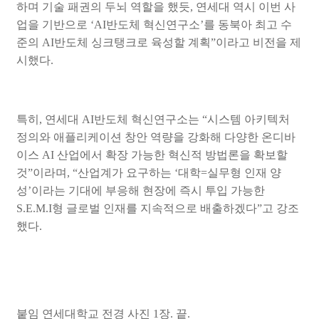
하며 기술 패권의 두뇌 역할을 했듯
,
연세대 역시 이번 사
업을 기반으로
‘AI
반도체 혁신연구소
’
를 동북아 최고 수
준의
AI
반도체 싱크탱크로 육성할 계획
”
이라고 비전을 제
시했다
.
특히
,
연세대
AI
반도체 혁신연구소는
“
시스템 아키텍처
정의와 애플리케이션 창안 역량을 강화해 다양한 온디바
이스
AI
산업에서 확장 가능한 혁신적 방법론을 확보할
것
”
이라며
, “
산업계가 요구하는
‘
대학
=
실무형 인재 양
성
’
이라는 기대에 부응해 현장에 즉시 투입 가능한
S.E.M.I
형 글로벌 인재를 지속적으로 배출하겠다
”
고 강조
했다
.
붙임 연세대학교 전경 사진
1
장
.
끝
.