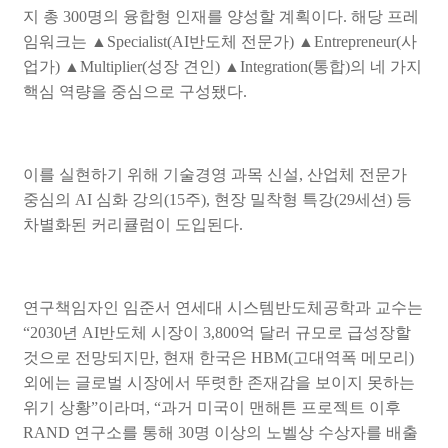
지 총
300
명의 융합형 인재를 양성할 계획이다
.
해당 프레
임워크는
▲
Specialist(AI
반도체 전문가
)
▲
Entrepreneur(
사
업가
)
▲
Multiplier(
성장 견인
)
▲
Integration(
통합
)
의 네 가지
핵심 역량을 중심으로 구성됐다
.
이를 실현하기 위해 기술경영 과목 신설
,
산업체 전문가
중심의
AI
심화 강의
(15
주
),
현장 밀착형 특강
(29
세션
)
등
차별화된 커리큘럼이 도입된다
.
연구책임자인 임준서 연세대 시스템반도체공학과 교수는
“2030
년
AI
반도체 시장이
3,800
억 달러 규모로 급성장할
것으로 전망되지만
,
현재 한국은
HBM(
고대역폭 메모리
)
외에는 글로벌 시장에서 뚜렷한 존재감을 보이지 못하는
위기 상황
”
이라며
, “
과거 미국이 맨해튼 프로젝트 이후
RAND
연구소를 통해
30
명 이상의 노벨상 수상자를 배출