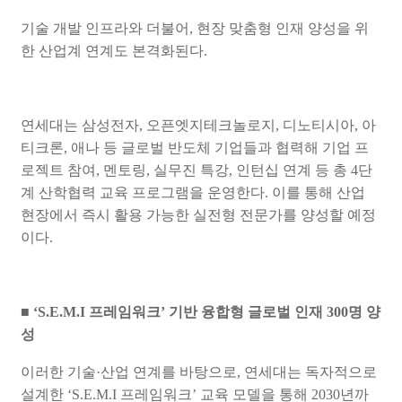
기술 개발 인프라와 더불어
,
현장 맞춤형 인재 양성을 위
한 산업계 연계도 본격화된다
.
연세대는 삼성전자
,
오픈엣지테크놀로지
,
디노티시아
,
아
티크론
,
애나 등 글로벌 반도체 기업들과 협력해 기업 프
로젝트 참여
,
멘토링
,
실무진 특강
,
인턴십 연계 등 총
4
단
계 산학협력 교육 프로그램을 운영한다
.
이를 통해 산업
현장에서 즉시 활용 가능한 실전형 전문가를 양성할 예정
이다
.
■
‘S.E.M.I
프레임워크
’
기반 융합형 글로벌 인재
300
명 양
성
이러한 기술
·
산업 연계를 바탕으로
,
연세대는 독자적으로
설계한
‘S.E.M.I
프레임워크
’
교육 모델을 통해
2030
년까